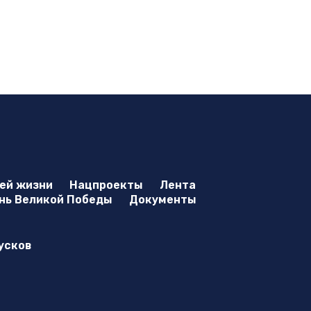
оей жизни
Нацпроекты
Лента
нь Великой Победы
Документы
усков