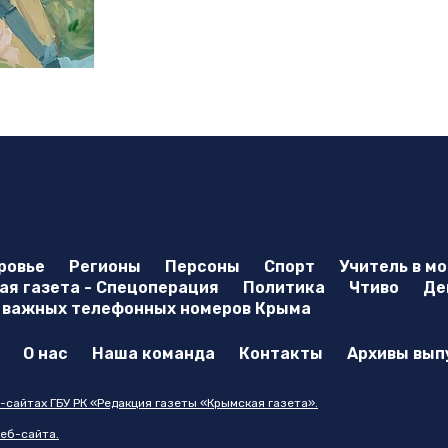
ровье
Регионы
Персоны
Спорт
Учитель в м
я газета - Спецоперация
Политика
Чтиво
Де
 важных телефонных номеров Крыма
О нас
Наша команда
Контакты
Архивы вып
-сайтах ГБУ РК «Редакция газеты «Крымская газета».
еб-сайта.