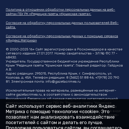
Политика в отношении обработки персональных данных на веб-
сайтах ГБУ РК «Редакция газеты «Крымская газета».
Согласие на обработку персональных данных пользователей Веб-
сайта.
Согласие на обработку персональных данных с помощью сервиса
«Яндекс.Метрика»
© 2000-2025 16+ Сайт зарегистрирован в Роскомнадзоре в качестве
сетевого издания 27.01.2017. Номер свидетельства - ЭЛ № ФС 77 -
68430.
Учредитель: Государственное бюджетное учреждение Республики
Крым "Редакция газеты "Крымская газета". Главный редактор: Гайдуков
А.В.
Адрес редакции: 295015, Республика Крым, г. Симферополь, ул.
Козлова, д. 45А. Телефон редакции: 8 (3652) 51 88 46, +7(978) 20 790
81. Электронная почта:
info@gazetacrimea.ru
Исключительные права на материалы, размещённые на интернет-
сайте
gazetacrimea.ru
, в соответствии с законодательством
Российской Федерации об охране результатов интеллектуальной
деятельности принадлежат ГБУ РК "Редакция газеты "Крымская
Сайт использует сервис веб-аналитики Яндекс
газета". Другие издания могут использовать материалы "Крымской
Метрика с помощью технологии «cookie». Это
газеты" при условии обязательной ссылки на первоисточник в виде
упоминания издания "Крымская газета" в тексте материала с гипер-
позволяет нам анализировать взаимодействие
ссылкой на страницу-первоисточник
посетителей с сайтом и делать его лучше.
Продолжая пользоваться сайтом, вы соглашаетесь
На информационном ресурсе применяются рекомендательные