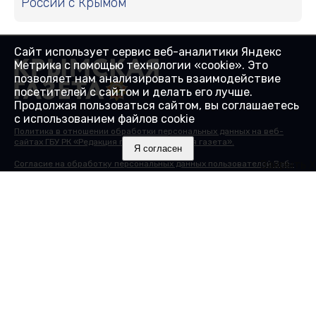
России с Крымом
Сайт использует сервис веб-аналитики Яндекс
Метрика с помощью технологии «cookie». Это
позволяет нам анализировать взаимодействие
посетителей с сайтом и делать его лучше.
Продолжая пользоваться сайтом, вы соглашаетесь
с использованием файлов cookie
Политика в отношении обработки персональных данных на веб-
сайтах ГБУ РК «Редакция газеты «Крымская газета».
Я согласен
Закрыть X
Согласие на обработку персональных данных пользователей Веб-
сайта.
Согласие на обработку персональных данных с помощью сервиса
«Яндекс.Метрика»
© 2000-2025 16+ Сайт зарегистрирован в Роскомнадзоре в
качестве сетевого издания 27.01.2017. Номер свидетельства - ЭЛ №
ФС 77 - 68430.
Учредитель: Государственное бюджетное учреждение Республики
Крым "Редакция газеты "Крымская газета". Главный редактор:
Гайдуков А.В.
Адрес редакции: 295015, Республика Крым, г. Симферополь, ул.
Козлова, д. 45А. Телефон редакции: 8 (3652) 51 88 46, +7(978) 20 790
81. Электронная почта:
info@gazetacrimea.ru