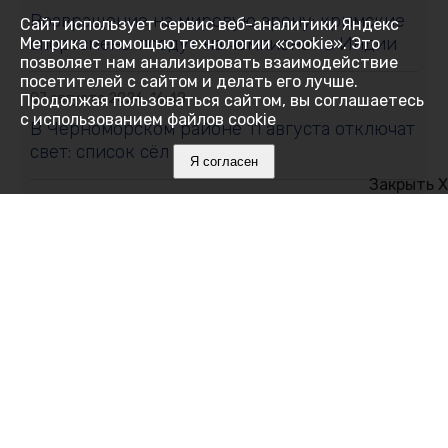
Возвращение на мировую арену: крымские
Сайт использует сервис веб-аналитики Яндекс
спортсмены поедут на чемпионат в Индии
Метрика с помощью технологии «cookie». Это
позволяет нам анализировать взаимодействие
посетителей с сайтом и делать его лучше.
07 августа 2026, 16:48
Продолжая пользоваться сайтом, вы соглашаетесь
с использованием файлов cookie
В Черноморском районе 11 августа отключат
свет: список сёл и улиц
Я согласен
Закрыть X
07 августа 2026, 16:27
Как Ялта держится 14 дней без
электричества
07 августа 2026, 16:05
Месяц на привязи без воды и тени:
алуштинцы бьют тревогу и просят спасти
пони