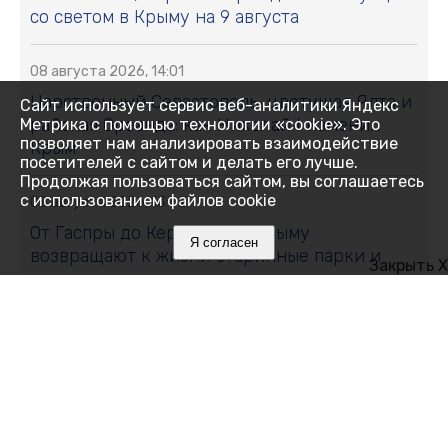
со светом в Крыму на 9 августа
08 августа 2026, 14:01
Царственный Севастополь, цветущая Ялта и
Сайт использует сервис веб-аналитики Яндекс
райская Ореанда: как Николай I изменил
Метрика с помощью технологии «cookie». Это
позволяет нам анализировать взаимодействие
Крым
посетителей с сайтом и делать его лучше.
Продолжая пользоваться сайтом, вы соглашаетесь
с использованием файлов cookie
08 августа 2026, 13:02
От Гаспры до Керчи: как в Крыму
Я согласен
возвращают к жизни старинные парки и
Закрыть X
создают новые
08 августа 2026, 12:15
В Крыму до +37: когда начнёт спадать жара
08 августа 2026, 12:00