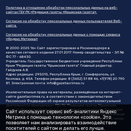
Политика в отношении обработки персональных данных на веб-
сайтах ГБУ РК «Редакция газеты «Крымская газета».
Согласие на обработку персональных данных пользователей Веб-
сайта.
Согласие на обработку персональных данных с помощью сервиса
«Яндекс.Метрика»
© 2000-2025 16+ Сайт зарегистрирован в Роскомнадзоре в
качестве сетевого издания 27.01.2017. Номер свидетельства - ЭЛ №
ФС 77 - 68430.
Учредитель: Государственное бюджетное учреждение Республики
Крым "Редакция газеты "Крымская газета". Главный редактор:
Гайдуков А.В.
Адрес редакции: 295015, Республика Крым, г. Симферополь, ул.
Козлова, д. 45А. Телефон редакции: 8 (3652) 51 88 46, +7(978) 20 790
81. Электронная почта:
info@gazetacrimea.ru
Исключительные права на материалы, размещённые на интернет-
сайте
gazetacrimea.ru
, в соответствии с законодательством
Российской Федерации об охране результатов интеллектуальной
деятельности принадлежат ГБУ РК "Редакция газеты "Крымская
газета". Другие издания могут использовать материалы "Крымской
Сайт использует сервис веб-аналитики Яндекс
газеты" при условии обязательной ссылки на первоисточник в виде
Метрика с помощью технологии «cookie». Это
упоминания издания "Крымская газета" в тексте материала с гипер-
позволяет нам анализировать взаимодействие
ссылкой на страницу-первоисточник
посетителей с сайтом и делать его лучше.