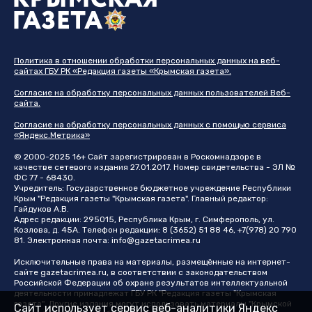
Политика в отношении обработки персональных данных на веб-
сайтах ГБУ РК «Редакция газеты «Крымская газета».
Согласие на обработку персональных данных пользователей Веб-
сайта.
Согласие на обработку персональных данных с помощью сервиса
«Яндекс.Метрика»
© 2000-2025 16+ Сайт зарегистрирован в Роскомнадзоре в
качестве сетевого издания 27.01.2017. Номер свидетельства - ЭЛ №
ФС 77 - 68430.
Учредитель: Государственное бюджетное учреждение Республики
Крым "Редакция газеты "Крымская газета". Главный редактор:
Гайдуков А.В.
Адрес редакции: 295015, Республика Крым, г. Симферополь, ул.
Козлова, д. 45А. Телефон редакции: 8 (3652) 51 88 46, +7(978) 20 790
81. Электронная почта:
info@gazetacrimea.ru
Исключительные права на материалы, размещённые на интернет-
сайте
gazetacrimea.ru
, в соответствии с законодательством
Российской Федерации об охране результатов интеллектуальной
деятельности принадлежат ГБУ РК "Редакция газеты "Крымская
газета". Другие издания могут использовать материалы "Крымской
Сайт использует сервис веб-аналитики Яндекс