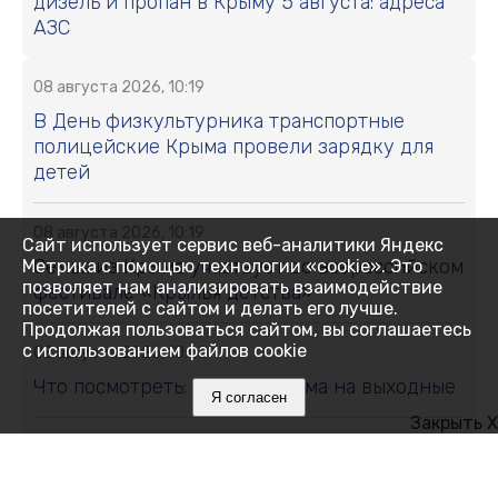
дизель и пропан в Крыму 5 августа: адреса
АЗС
08 августа 2026, 10:19
В День физкультурника транспортные
полицейские Крыма провели зарядку для
детей
08 августа 2026, 10:19
Сайт использует сервис веб-аналитики Яндекс
Семья из Крыма участвует во всероссийском
Метрика с помощью технологии «cookie». Это
позволяет нам анализировать взаимодействие
фестивале «Крылья детства»
посетителей с сайтом и делать его лучше.
Продолжая пользоваться сайтом, вы соглашаетесь
с использованием файлов cookie
08 августа 2026, 10:00
Что посмотреть: ТОП-3 фильма на выходные
Я согласен
Закрыть X
08 августа 2026, 9:50
В Красногвардейском районе Крыма начали