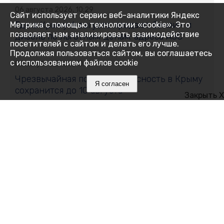
06 августа 2026, 10:29
Сайт использует сервис веб-аналитики Яндекс
Где в Крыму 6 августа продают бензин и
Метрика с помощью технологии «cookie». Это
позволяет нам анализировать взаимодействие
дизель по льготным ценам: адреса АЗС
посетителей с сайтом и делать его лучше.
Продолжая пользоваться сайтом, вы соглашаетесь
с использованием файлов cookie
06 августа 2026, 10:16
Чрезвычайная пожарная опасность в Крыму
Я согласен
сохранится до 10 августа
Закрыть X
06 августа 2026, 10:14
Не уколы и массажи: что действительно
помогает при боли в спине
06 августа 2026, 10:13
Где в Большой Ялте купить бензин АИ-92 и
дизель по низкой цене