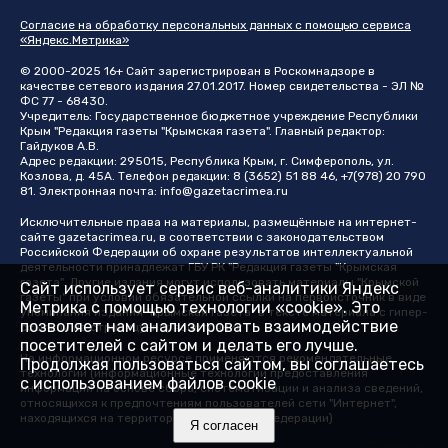
Согласие на обработку персональных данных с помощью сервиса
«Яндекс.Метрика»
© 2000-2025 16+ Сайт зарегистрирован в Роскомнадзоре в
качестве сетевого издания 27.01.2017. Номер свидетельства - ЭЛ №
ФС 77 - 68430.
Учредитель: Государственное бюджетное учреждение Республики
Крым "Редакция газеты "Крымская газета". Главный редактор:
Гайдуков А.В.
Адрес редакции: 295015, Республика Крым, г. Симферополь, ул.
Козлова, д. 45А. Телефон редакции: 8 (3652) 51 88 46, +7(978) 20 790
81. Электронная почта:
info@gazetacrimea.ru
Исключительные права на материалы, размещённые на интернет-
сайте
gazetacrimea.ru
, в соответствии с законодательством
Российской Федерации об охране результатов интеллектуальной
деятельности принадлежат ГБУ РК "Редакция газеты "Крымская
газета". Другие издания могут использовать материалы "Крымской
Сайт использует сервис веб-аналитики Яндекс
газеты" при условии обязательной ссылки на первоисточник в виде
Метрика с помощью технологии «cookie». Это
упоминания издания "Крымская газета" в тексте материала с гипер-
позволяет нам анализировать взаимодействие
ссылкой на страницу-первоисточник
посетителей с сайтом и делать его лучше.
На информационном ресурсе применяются рекомендательные
Продолжая пользоваться сайтом, вы соглашаетесь
технологии (информационные технологии предоставления
с использованием файлов cookie
информации на основе сбора, систематизации и анализа сведений,
относящихся к предпочтениям пользователей сети "Интернет",
находящихся на территории Российской Федерации)
Я согласен