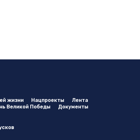
оей жизни
Нацпроекты
Лента
нь Великой Победы
Документы
усков