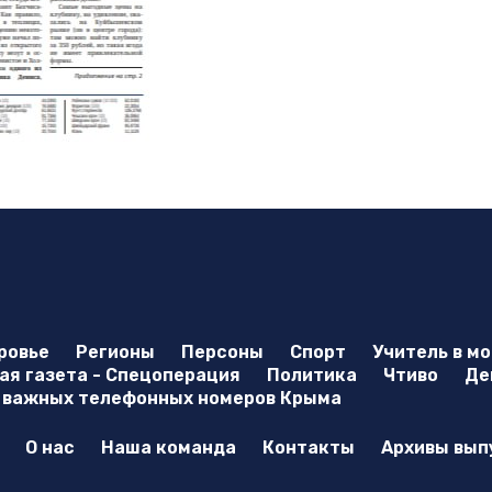
ровье
Регионы
Персоны
Спорт
Учитель в м
я газета - Спецоперация
Политика
Чтиво
Де
 важных телефонных номеров Крыма
О нас
Наша команда
Контакты
Архивы вып