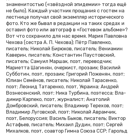
знаменитостью («звёздной эпидемии» тогда ещё
не было). Каждый участник прощания с гостем на
лестнице получал свой экземпляр исторического
фото. Кто же бывал в редакции на таких средах и
оставил фото или автограф в «Гостевом альбоме»?
Вот что сохранило для нас время. Мария Павловна
Чехова (сестра А. П. Чехова); Пётр Павленко,
писатель; Николай Бирюков, писатель; Вениамин
Каверин, писатель; Константин Паустовский,
писатель; Самуил Маршак, поэт, переводчик;
Мариетта Шагинян, очеркист, прозаик; Василий
Субботин, поэт, прозаик; Григорий Поженян, поэт;
Юлиан Семёнов, писатель; Николай Тарасенко,
поэт; Леонид Татаренко, поэт, Украина; Андрей
Вознесенский, поэт; Ника Турбина, поэтесса; Вла-
димир Карпеко, поэт, журналист; Анатолий
Домбровский, писатель; Владимир Терехов, поэт;
Владимир Луговской, поэт; Николай Аврамчик,
поэт, Белоруссия; Василь Быков, писатель; Виктор
Астафьев, писатель; Михаил Дудин, поэт; Сергей
Михалков, поэт, соавтор Гимна Союза ССР; Гарольд