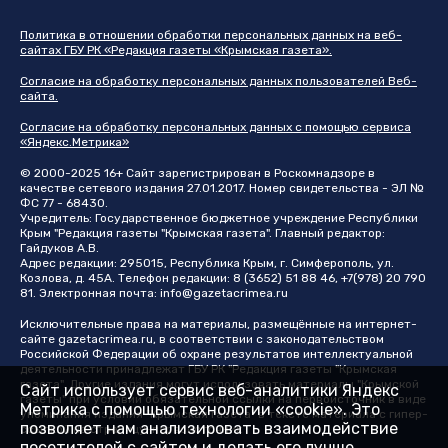
Политика в отношении обработки персональных данных на веб-
сайтах ГБУ РК «Редакция газеты «Крымская газета».
Согласие на обработку персональных данных пользователей Веб-
сайта.
Согласие на обработку персональных данных с помощью сервиса
«Яндекс.Метрика»
© 2000-2025 16+ Сайт зарегистрирован в Роскомнадзоре в
качестве сетевого издания 27.01.2017. Номер свидетельства - ЭЛ №
ФС 77 - 68430.
Учредитель: Государственное бюджетное учреждение Республики
Крым "Редакция газеты "Крымская газета". Главный редактор:
Гайдуков А.В.
Адрес редакции: 295015, Республика Крым, г. Симферополь, ул.
Козлова, д. 45А. Телефон редакции: 8 (3652) 51 88 46, +7(978) 20 790
81. Электронная почта:
info@gazetacrimea.ru
Исключительные права на материалы, размещённые на интернет-
сайте
gazetacrimea.ru
, в соответствии с законодательством
Российской Федерации об охране результатов интеллектуальной
деятельности принадлежат ГБУ РК "Редакция газеты "Крымская
газета". Другие издания могут использовать материалы "Крымской
Сайт использует сервис веб-аналитики Яндекс
газеты" при условии обязательной ссылки на первоисточник в виде
Метрика с помощью технологии «cookie». Это
упоминания издания "Крымская газета" в тексте материала с гипер-
позволяет нам анализировать взаимодействие
ссылкой на страницу-первоисточник
посетителей с сайтом и делать его лучше.