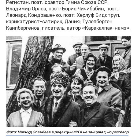
Регистан, поэт, соавтор Гимна Союза ССР;
Владимир Орлов, поэт; Борис Чичибабин, поэт;
Леонард Кондрашенко, поэт; Херлуф Бидструп,
карикатурист-сатирик, Дания; Тулепберген
Каипбергенов, писатель, автор «Каракалпак-намэ».
Фото: Махмуд Эсамбаев в редакции «КГ» не танцевал, но разговор