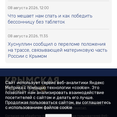
08 августа 2026, 12:00
Что мешает нам спать и как победить
бессонницу без таблеток
08 августа 2026, 11:35
Хуснуллин сообщил о переломе положения
на трассе, связывающей материковую часть
России с Крымом
Сайт использует сервис веб-аналитики Яндекс
Метрика с помощью технологии «cookie». Это
позволяет нам анализировать взаимодействие
посетителей с сайтом и делать его лучше.
Продолжая пользоваться сайтом, вы соглашаетесь
Политика в отношении обработки персональных данных на веб-
с использованием файлов cookie
сайтах ГБУ РК «Редакция газеты «Крымская газета».
Согласие на обработку персональных данных пользователей Веб-