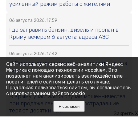
усиленный режим работы с жителями
06 августа 2026, 17:59
Где заправить бензин, дизель и пропан в
Крыму вечером 6 августа: адреса АЗС
06 августа 2026, 17:42
В Феодосии перекроют одну из улиц на два
Сайт использует сервис веб-аналитики Яндекс
месяца
Метрика с помощью технологии «cookie». Это
позволяет нам анализировать взаимодействие
посетителей с сайтом и делать его лучше.
06 августа 2026, 17:38
Продолжая пользоваться сайтом, вы соглашаетесь
с использованием файлов cookie
В Крыму участились случаи мошенничества
при продаже генераторов: пострадавшие
Я согласен
теряют десятки тысяч
Закрыть X
06 августа 2026, 17:29
У младенцев и новорождённых Крыма чаще