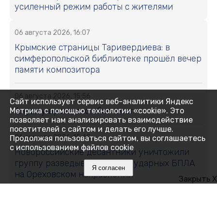
усиленный режим работы с жителями
06 августа 2026, 16:07
Крымские страницы Таривердиева: в
симферопольской библиотеке прошёл вечер
памяти композитора
06 августа 2026, 15:56
Сайт использует сервис веб-аналитики Яндекс
Алушту временно обесточат
Метрика с помощью технологии «cookie». Это
позволяет нам анализировать взаимодействие
посетителей с сайтом и делать его лучше.
06 августа 2026, 15:45
Продолжая пользоваться сайтом, вы соглашаетесь
с использованием файлов cookie
Новороссийские десантники уничтожили
группу разведывательных и ударных БПЛА
Я согласен
на Ореховском направлении
Закрыть X
06 августа 2026, 15:37
Где в Симферополе 7 августа отключат свет: