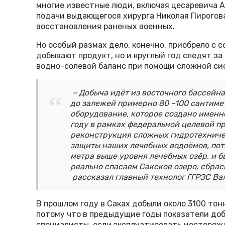
многие известные люди, включая цесаревича А
подачи выдающегося хирурга Николая Пирогова
восстановления раненых военных.
Но особый размах дело, конечно, приобрело с 
добывают продукт, но и круглый год следят за
водно-солевой баланс при помощи сложной си
– Добыча идёт из восточного бассейна
до залежей примерно 80 –100 сантиме
оборудование, которое создано именн
году в рамках федеральной целевой п
реконструкция сложных гидротехниче
защиты наших лечебных водоёмов, пот
метра выше уровня лечебных озёр, и б
реально спасаем Сакское озеро, сбра
рассказал главный технолог ГГРЭС Ва
В прошлом году в Саках добыли около 3100 тон
потому что в предыдущие годы показатели доб
специалисты, если эксплуатировать месторожд