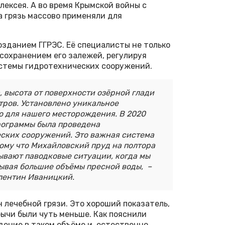
лексея. А во время Крымской войны с
 грязь массово применяли для
созданием ГГРЭС. Её специалисты не только
 сохранением его залежей, регулируя
стемы гидротехнических сооружений.
, высота от поверхности озёрной глади
тров. Установлено уникальное
о для нашего месторождения. В 2020
рограммы была проведена
ских сооружений. Это важная система
ому что Михайловский пруд на полтора
ывают паводковые ситуации, когда мы
сывая большие объёмы пресной воды, –
лентин Иваницкий.
н лечебной грязи. Это хороший показатель,
ычи были чуть меньше. Как пояснили
ение в таком объёме и, естественно,