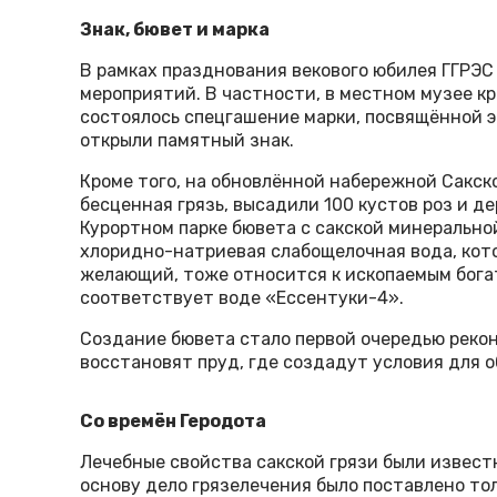
Знак, бювет и марка
В рамках празднования векового юбилея ГГРЭС
мероприятий. В частности, в местном музее к
состоялось спецгашение марки, посвящённой э
открыли памятный знак.
Кроме того, на обновлённой набережной Сакско
бесценная грязь, высадили 100 кустов роз и д
Курортном парке бювета с сакской минерально
хлоридно-натриевая слабощелочная вода, кот
желающий, тоже относится к ископаемым богат
соответствует воде «Ессентуки-4».
Создание бювета стало первой очередью рекон
восстановят пруд, где создадут условия для 
Со времён Геродота
Лечебные свойства сакской грязи были извест
основу дело грязелечения было поставлено толь