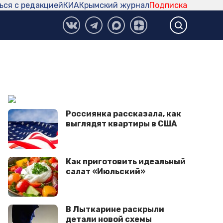
ься с редакцией
КИА
Крымский журнал
Подписка
Россиянка рассказала, как
выглядят квартиры в США
Как приготовить идеальный
салат «Июльский»
В Лыткарине раскрыли
детали новой схемы