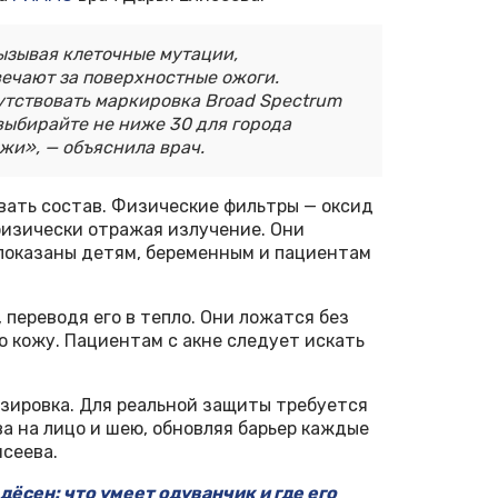
вызывая клеточные мутации,
вечают за поверхностные ожоги.
утствовать маркировка Broad Spectrum
выбирайте не ниже 30 для города
ожи», — объяснила врач.
вать состав. Физические фильтры — оксид
физически отражая излучение. Они
 показаны детям, беременным и пациентам
переводя его в тепло. Они ложатся без
ю кожу. Пациентам с акне следует искать
зировка. Для реальной защиты требуется
а на лицо и шею, обновляя барьер каждые
исеева.
дёсен: что умеет одуванчик и где его