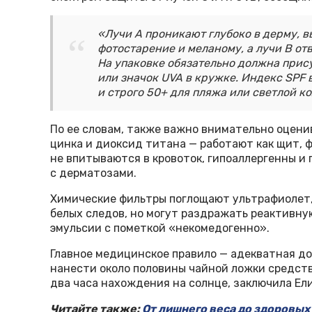
«Лучи А проникают глубоко в дерму, 
фотостарение и меланому, а лучи В от
На упаковке обязательно должна прис
или значок UVA в кружке. Индекс SPF 
и строго 50+ для пляжа или светлой к
По ее словам, также важно внимательно оцени
цинка и диоксид титана — работают как щит, 
не впитываются в кровоток, гипоаллергенны и
с дерматозами.
Химические фильтры поглощают ультрафиолет, 
белых следов, но могут раздражать реактивну
эмульсии с пометкой «некомедогенно».
Главное медицинское правило — адекватная до
нанести около половины чайной ложки средств
два часа нахождения на солнце, заключила Ел
Читайте также:
От лишнего веса до здоровых 