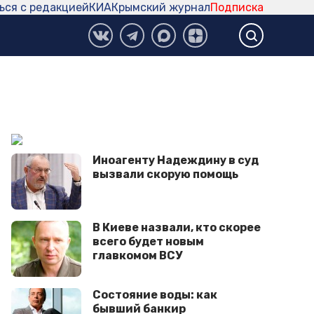
ься с редакцией
КИА
Крымский журнал
Подписка
Иноагенту Надеждину в суд
вызвали скорую помощь
В Киеве назвали, кто скорее
всего будет новым
главкомом ВСУ
Состояние воды: как
бывший банкир