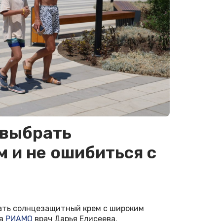
 выбрать
 и не ошибиться с
ать солнцезащитный крем с широким
ла
РИАМО
врач Дарья Елисеева.