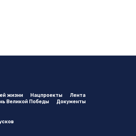
оей жизни
Нацпроекты
Лента
нь Великой Победы
Документы
усков