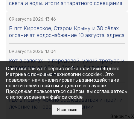
света и воды: итоги аппаратного совещания
09 августа 2026, 13:46
В пгт Кировское, Старом Крыму и 30 сёлах
ограничат водоснабжение 10 августа: адреса
09 августа 2026, 13:04
Кот в сапогах на передовой, узкий тротуар и
паровозик за 250 рублей: о чём пишут
Сайт использует сервис веб-аналитики Яндекс
крымчане в соцсетях
Метрика с помощью технологии «cookie». Это
позволяет нам анализировать взаимодействие
посетителей с сайтом и делать его лучше.
09 августа 2026, 12:06
Продолжая пользоваться сайтом, вы соглашаетесь
с использованием файлов cookie
Где в Крыму можно обследоваться и пройти
лечение на новом оборудовании
Я согласен
Закрыть X
09 августа 2026, 11:59
Где в Крыму 9 августа отключили воду: