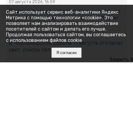
07 августа 2026, 16:59
Возвращение на мировую арену: крымские
Сайт использует сервис веб-аналитики Яндекс
спортсмены поедут на чемпионат в Индии
Метрика с помощью технологии «cookie». Это
позволяет нам анализировать взаимодействие
посетителей с сайтом и делать его лучше.
07 августа 2026, 16:48
Продолжая пользоваться сайтом, вы соглашаетесь
с использованием файлов cookie
В Черноморском районе 11 августа отключат
свет: список сёл и улиц
Я согласен
Закрыть X
07 августа 2026, 16:27
Как Ялта держится 14 дней без
электричества
07 августа 2026, 16:05
Месяц на привязи без воды и тени:
алуштинцы бьют тревогу и просят спасти
пони