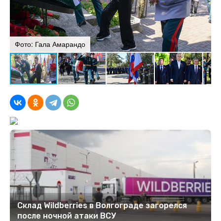
Фото: Гала Амарандо
Ф
Склад Wildberries в Волгограде загорелся
после ночной атаки ВСУ