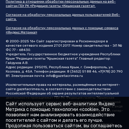
Политика в отношении обработки персональных данных на веб-
сайтах ГБУ РК «Редакция газеты «Крымская газета».
Согласие на обработку персональных данных пользователей Веб-
сайта.
Согласие на обработку персональных данных с помощью сервиса
«Яндекс.Метрика»
© 2000-2025 16+ Сайт зарегистрирован в Роскомнадзоре в
качестве сетевого издания 27.01.2017. Номер свидетельства - ЭЛ №
ФС 77 - 68430.
Учредитель: Государственное бюджетное учреждение Республики
Крым "Редакция газеты "Крымская газета". Главный редактор:
Гайдуков А.В.
Адрес редакции: 295015, Республика Крым, г. Симферополь, ул.
Козлова, д. 45А. Телефон редакции: 8 (3652) 51 88 46, +7(978) 20 790
81. Электронная почта:
info@gazetacrimea.ru
Исключительные права на материалы, размещённые на интернет-
сайте
gazetacrimea.ru
, в соответствии с законодательством
Российской Федерации об охране результатов интеллектуальной
деятельности принадлежат ГБУ РК "Редакция газеты "Крымская
газета". Другие издания могут использовать материалы "Крымской
Сайт использует сервис веб-аналитики Яндекс
газеты" при условии обязательной ссылки на первоисточник в виде
Метрика с помощью технологии «cookie». Это
упоминания издания "Крымская газета" в тексте материала с гипер-
позволяет нам анализировать взаимодействие
ссылкой на страницу-первоисточник
посетителей с сайтом и делать его лучше.
На информационном ресурсе применяются рекомендательные
Продолжая пользоваться сайтом, вы соглашаетесь
технологии (информационные технологии предоставления