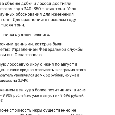
ода объёмы добычи лосося достигли
тогам года 340–350 тысяч тонн. Улов
научных обоснования для изменения
тонн. Для сравнения: в прошлом году
 тысяч тонн.
т ничего удивительного.
скими данными, которые были
зеты» Управлением Федеральной службы
ым и г. Севастополю.
ую лососевую икру с июня по август в
щее:
в июне средняя стоимость килограмма этого
затель увеличился до 9 632 рублей, но уже в
зилась на 0,94%.
ением цен куда более позитивная: в
июне
– 9 908 рублей, но уже в августе – 9 696 рублей.
3%.
гионе стоимость икры существенно не