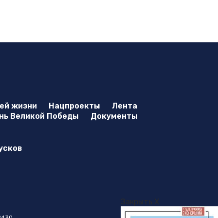
оей жизни
Нацпроекты
Лента
нь Великой Победы
Документы
усков
Закрыть X
8430.