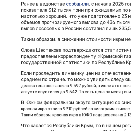
Ранее в ведомстве
сообщили
, с начала 2025 г
показателя 312 тысяч тонн при ожидаемых по и
настолько хороший, что уже подготовлено 23 
объемов прогнозируемого вылова до 436 тысяч 
вылов лососевых в России составил лишь 235,5
Таким образом, в снижении стоимости икры не
Слова Шестакова подтверждаются статистиче
предоставлены корреспонденту «Крымской га
государственной статистики по Республике Кр
Если проследить динамику цен на отечественн
среднем по стране, то можно увидеть следую
деликатеса составляла 9 597 рублей, в июле этот пока
августе опустился до 9 542. То есть цена за месяц сни
В Южном федеральном округе ситуация со сниж
красная икра стоила 9910 рублей за килограмм, в июле 
Таким образом, красная икра в ЮФО подешевела на 2,1
Что касается Республики Крым, то в нашем ре