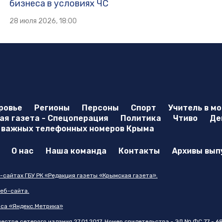
бизнеса в условиях ЧС
28 июля 2026, 18:00
ровье
Регионы
Персоны
Спорт
Учитель в м
я газета - Спецоперация
Политика
Чтиво
Де
 важных телефонных номеров Крыма
О нас
Наша команда
Контакты
Архивы вып
-сайтах ГБУ РК «Редакция газеты «Крымская газета».
еб-сайта.
иса «Яндекс.Метрика»
стве сетевого издания 27.01.2017. Номер свидетельства - ЭЛ № ФС 77 - 6