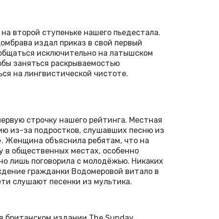
на второй ступеньке нашего пьедестала.
омбрава издал приказ в свой первый
общаться исключительно на латышском
тобы заняться раскрываемостью
ся на лингвистической чистоте.
первую строчку нашего рейтинга. Местная
ю из-за подростков, слушавших песню из
. Женщина объяснила ребятам, что на
у в общественных местах, особенно
 но лишь поговорила с молодёжью. Никаких
ждение гражданки Водомеровой витало в
ети слушают песенки из мультика.
 в британском издании The Sunday