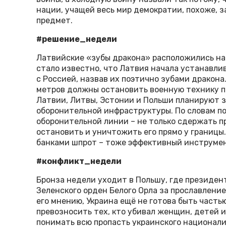
нации, учащей весь мир демократии, похоже, з
предмет.
#решение_недели
Латвийские «зубы дракона» расположились на
стало известно, что Латвия начала устанавли
с Россией, назвав их поэтично зубами дракон
метров должны остановить военную технику п
Латвии, Литвы, Эстонии и Польши планируют за
оборонительной инфраструктуры. По словам по
оборонительной линии – не только сдержать п
остановить и уничтожить его прямо у границы
банками шпрот – тоже эффективный инструмен
#конфликт_недели
Бронза недели уходит в Польшу, где президен
Зеленского орден Белого Орла за прославлени
его мнению, Украина ещё не готова быть часть
превозносить тех, кто убивал женщин, детей и
понимать всю пропасть украинского национали