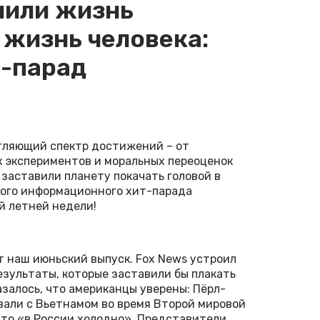
нили жизнь
 жизнь человека:
-парад
тляющий спектр достижений – от
х экспериментов и моральных переоценок
 заставили планету покачать головой в
ного информационного хит-парада
й летней недели!
 наш июньский выпуск. Fox News устроил
езультаты, которые заставили бы плакать
залось, что американцы уверены: Пёрл-
вали с Вьетнамом во время Второй мировой
 что «в России холодно». Представители