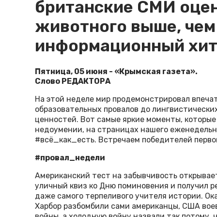
британские СМИ оце
животного выше, чем
информационный хит
Пятница, 05 июня - «Крымская газета».
Слово РЕДАКТОРА
На этой неделе мир продемонстрировал впеча
образовательных провалов до лингвистически
ценностей. Вот самые яркие моменты, которые
недоумении, на страницах нашего еженедель
#всё_как_есть. Встречаем победителей перво
#провал_недели
Американский тест на забывчивость открывает
уличный квиз ко Дню поминовения и получил р
даже самого терпеливого учителя истории. Ока
Харбор разбомбили сами американцы, США вое
войны, а холодную войну назвали так потому,