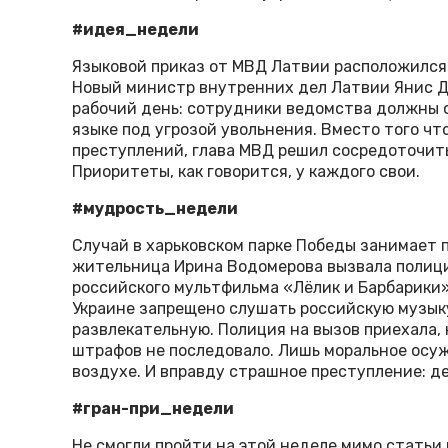
#идея_недели
Языковой приказ от МВД Латвии расположился 
Новый министр внутренних дел Латвии Янис Д
рабочий день: сотрудники ведомства должны 
языке под угрозой увольнения. Вместо того ч
преступлений, глава МВД решил сосредоточить
Приоритеты, как говорится, у каждого свои.
#мудрость_недели
Случай в харьковском парке Победы занимает 
жительница Ирина Водомерова вызвала полици
российского мультфильма «Лёлик и Барбарики»
Украине запрещено слушать российскую музык
развлекательную. Полиция на вызов приехала,
штрафов не последовало. Лишь моральное осу
воздухе. И вправду страшное преступление: д
#гран-при_недели
Не смогли пройти на этой неделе мимо статьи