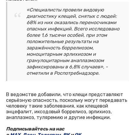
«Специалисты провели видовую
диагностику клещей, снятых с людей:
68% из них оказались переносчиками
опасных инфекций. Всего исследовано
более 1,6 тысячи особей, при этом
положительные результаты на
заражённость боррелиозом,
моноцитарным эрлихиозом и
гранулоцитарным анаплазмозом
зафиксированы в 6,8% случаев», -
отметили в Роспотребнадзоре.
В ведомстве добавили, что клещи представляют
серьёзную опасность, поскольку могут передавать
человеку такие заболевания, как клещевой
энцефалит, иксодовый боррелиоз, эрлихиоз,
анаплазмоз, туляремию и другие инфекции.
Подписывайтесь на нас
в
MAX
,
Дзен
,
Телеграм
,
ВК
и
ОК
.