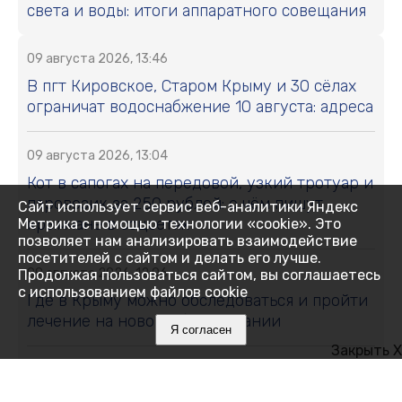
света и воды: итоги аппаратного совещания
09 августа 2026, 13:46
В пгт Кировское, Старом Крыму и 30 сёлах
ограничат водоснабжение 10 августа: адреса
09 августа 2026, 13:04
Кот в сапогах на передовой, узкий тротуар и
паровозик за 250 рублей: о чём пишут
Сайт использует сервис веб-аналитики Яндекс
крымчане в соцсетях
Метрика с помощью технологии «cookie». Это
позволяет нам анализировать взаимодействие
посетителей с сайтом и делать его лучше.
09 августа 2026, 12:06
Продолжая пользоваться сайтом, вы соглашаетесь
с использованием файлов cookie
Где в Крыму можно обследоваться и пройти
лечение на новом оборудовании
Я согласен
Закрыть X
09 августа 2026, 11:59
Где в Крыму 9 августа отключили воду: