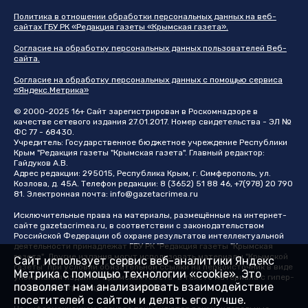
Политика в отношении обработки персональных данных на веб-
сайтах ГБУ РК «Редакция газеты «Крымская газета».
Согласие на обработку персональных данных пользователей Веб-
сайта.
Согласие на обработку персональных данных с помощью сервиса
«Яндекс.Метрика»
© 2000-2025 16+ Сайт зарегистрирован в Роскомнадзоре в
качестве сетевого издания 27.01.2017. Номер свидетельства - ЭЛ №
ФС 77 - 68430.
Учредитель: Государственное бюджетное учреждение Республики
Крым "Редакция газеты "Крымская газета". Главный редактор:
Гайдуков А.В.
Адрес редакции: 295015, Республика Крым, г. Симферополь, ул.
Козлова, д. 45А. Телефон редакции: 8 (3652) 51 88 46, +7(978) 20 790
81. Электронная почта:
info@gazetacrimea.ru
Исключительные права на материалы, размещённые на интернет-
сайте
gazetacrimea.ru
, в соответствии с законодательством
Российской Федерации об охране результатов интеллектуальной
деятельности принадлежат ГБУ РК "Редакция газеты "Крымская
газета". Другие издания могут использовать материалы "Крымской
Сайт использует сервис веб-аналитики Яндекс
газеты" при условии обязательной ссылки на первоисточник в виде
Метрика с помощью технологии «cookie». Это
упоминания издания "Крымская газета" в тексте материала с гипер-
позволяет нам анализировать взаимодействие
ссылкой на страницу-первоисточник
посетителей с сайтом и делать его лучше.