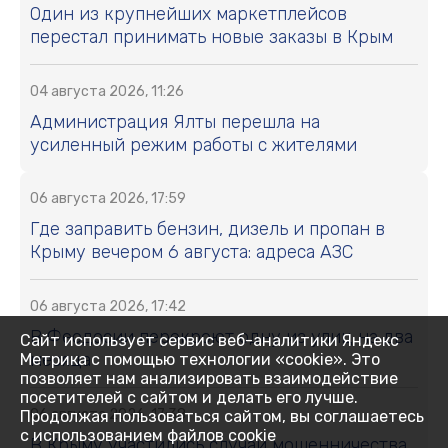
Один из крупнейших маркетплейсов
перестал принимать новые заказы в Крым
04 августа 2026, 11:26
Администрация Ялты перешла на
усиленный режим работы с жителями
06 августа 2026, 17:59
Где заправить бензин, дизель и пропан в
Крыму вечером 6 августа: адреса АЗС
06 августа 2026, 17:42
В Феодосии перекроют одну из улиц на два
Сайт использует сервис веб-аналитики Яндекс
месяца
Метрика с помощью технологии «cookie». Это
позволяет нам анализировать взаимодействие
посетителей с сайтом и делать его лучше.
06 августа 2026, 17:38
Продолжая пользоваться сайтом, вы соглашаетесь
с использованием файлов cookie
В Крыму участились случаи мошенничества