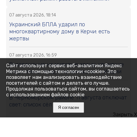
07 августа 2026, 18:14
Украинский БПЛА ударил по
многоквартирному дому в Керчи: есть
жертвы
07 августа 2026, 16:59
Возвращение на мировую арену: крымские
Сайт использует сервис веб-аналитики Яндекс
спортсмены поедут на чемпионат в Индии
Метрика с помощью технологии «cookie». Это
позволяет нам анализировать взаимодействие
посетителей с сайтом и делать его лучше.
07 августа 2026, 16:48
Продолжая пользоваться сайтом, вы соглашаетесь
с использованием файлов cookie
В Черноморском районе 11 августа отключат
свет: список сёл и улиц
Я согласен
Закрыть X
07 августа 2026, 16:27
Как Ялта держится 14 дней без