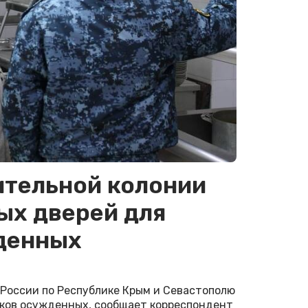
ительной колонии
ых дверей для
денных
России по Республике Крым и Севастополю
ков осужденных, сообщает корреспондент