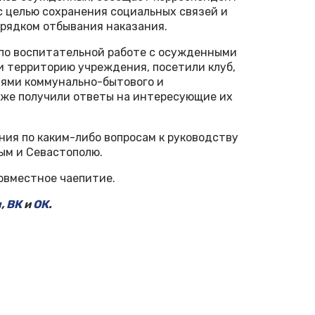
с целью сохранения социальных связей и
орядком отбывания наказания.
по воспитательной работе с осужденными
и территорию учреждения, посетили клуб,
иями коммунально-бытового и
кже получили ответы на интересующие их
ия по каким-либо вопросам к руководству
ым и Севастополю.
овместное чаепитие.
м
,
ВК
и
ОК
.