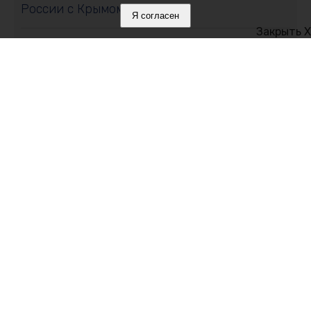
России с Крымом
Я согласен
Закрыть X
08 августа 2026, 11:01
Свыше 11 тонн сливы и алычи собрали в
Крыму: какие сорта выбирают садоводы
08 августа 2026, 10:19
В День физкультурника транспортные
полицейские Крыма провели зарядку для
детей
Политика в отношении обработки персональных данных на веб-