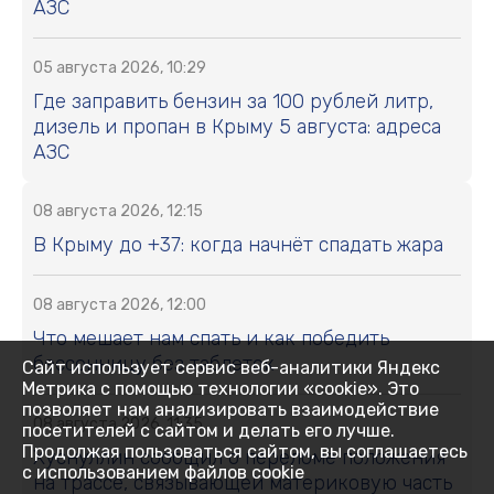
АЗС
05 августа 2026, 10:29
Где заправить бензин за 100 рублей литр,
дизель и пропан в Крыму 5 августа: адреса
АЗС
08 августа 2026, 12:15
В Крыму до +37: когда начнёт спадать жара
08 августа 2026, 12:00
Что мешает нам спать и как победить
бессонницу без таблеток
Сайт использует сервис веб-аналитики Яндекс
Метрика с помощью технологии «cookie». Это
позволяет нам анализировать взаимодействие
08 августа 2026, 11:35
посетителей с сайтом и делать его лучше.
Продолжая пользоваться сайтом, вы соглашаетесь
Хуснуллин сообщил о переломе положения
с использованием файлов cookie
на трассе, связывающей материковую часть