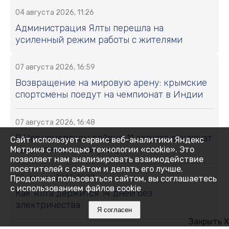
04 августа 2026, 11:26
Администрация Ялты перешла на
усиленный режим работы с жителями
07 августа 2026, 16:59
Возвращение на мировую арену: крымские
спортсмены поедут на чемпионат в Индии
07 августа 2026, 16:48
В Черноморском районе 11 августа отключат
Сайт использует сервис веб-аналитики Яндекс
свет: список сёл и улиц
Метрика с помощью технологии «cookie». Это
позволяет нам анализировать взаимодействие
посетителей с сайтом и делать его лучше.
07 августа 2026, 16:27
Продолжая пользоваться сайтом, вы соглашаетесь
с использованием файлов cookie
Как Ялта держится 14 дней без
электричества
Я согласен
Закрыть X