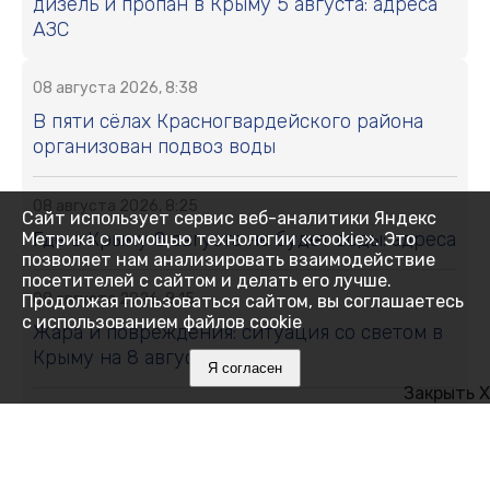
дизель и пропан в Крыму 5 августа: адреса
АЗС
08 августа 2026, 8:38
В пяти сёлах Красногвардейского района
организован подвоз воды
08 августа 2026, 8:25
Сайт использует сервис веб-аналитики Яндекс
Где в Крыму 8 августа не будет воды: адреса
Метрика с помощью технологии «cookie». Это
позволяет нам анализировать взаимодействие
посетителей с сайтом и делать его лучше.
08 августа 2026, 8:15
Продолжая пользоваться сайтом, вы соглашаетесь
с использованием файлов cookie
Жара и повреждения: ситуация со светом в
Крыму на 8 августа
Я согласен
Закрыть X
07 августа 2026, 18:14
Украинский БПЛА ударил по
многоквартирному дому в Керчи: есть