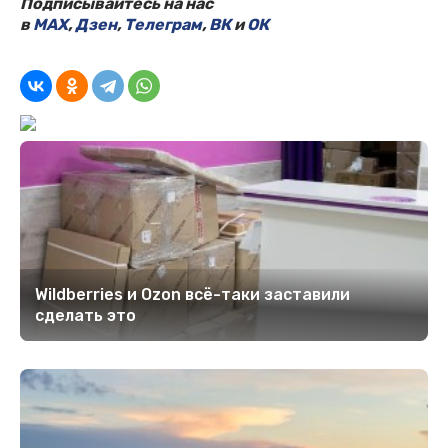
Подписывайтесь на нас
в
MAX
,
Дзен
,
Телеграм
,
ВК
и
ОК
Wildberries и Ozon всё-таки заставили
сделать это