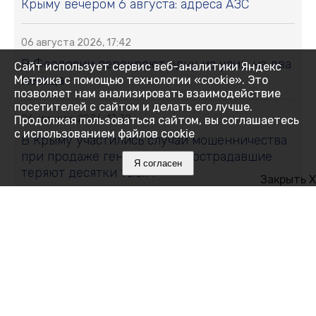
Крыму вечером 6 августа: адреса АЗС
06 августа 2026, 17:42
В Феодосии перекроют одну из улиц на два
Сайт использует сервис веб-аналитики Яндекс
месяца
Метрика с помощью технологии «cookie». Это
позволяет нам анализировать взаимодействие
посетителей с сайтом и делать его лучше.
06 августа 2026, 17:38
Продолжая пользоваться сайтом, вы соглашаетесь
с использованием файлов cookie
В Крыму участились случаи мошенничества
при продаже генераторов: пострадавшие
Я согласен
теряют десятки тысяч
Закрыть X
06 августа 2026, 17:29
У младенцев и новорождённых Крыма чаще
стали диагностировать онкологию
06 августа 2026, 17:15
В Симферополе огнеборцы спасли двоих