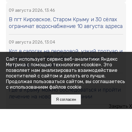
09 августа 2026, 13:46
В пгт Кировское, Старом Крыму и 30 сёлах
ограничат водоснабжение 10 августа: адреса
09 августа 2026, 13:04
Кот в сапогах на передовой, узкий тротуар и
паровозик за 250 рублей: о чём пишут
Сайт использует сервис веб-аналитики Яндекс
крымчане в соцсетях
Метрика с помощью технологии «cookie». Это
позволяет нам анализировать взаимодействие
посетителей с сайтом и делать его лучше.
09 августа 2026, 12:06
Продолжая пользоваться сайтом, вы соглашаетесь
с использованием файлов cookie
Где в Крыму можно обследоваться и пройти
лечение на новом оборудовании
Я согласен
Закрыть X
09 августа 2026, 11:59
Где в Крыму 9 августа отключили воду:
список адресов