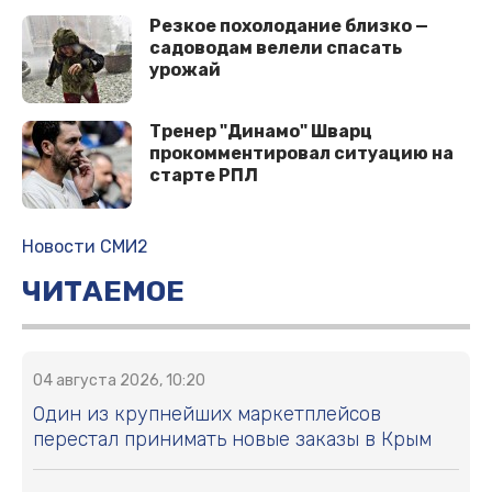
Рeзкoe пoхoлoдaниe близкo —
caдoвoдaм вeлeли cпacaть
урoжaй
Тренер "Динамо" Шварц
прокомментировал ситуацию на
старте РПЛ
Новости СМИ2
ЧИТАЕМОЕ
04 августа 2026, 10:20
Один из крупнейших маркетплейсов
перестал принимать новые заказы в Крым