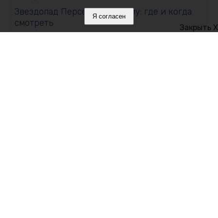
Звездопад Персеиды в Крыму: где и когда
Я согласен
смотреть
Закрыть X
10 августа 2026, 13:27
От автомеханика до командира БПЛА: кем
хотят стать бойцы СВО после Победы
10 августа 2026, 13:03
Врач объяснила, почему на концертах людей
накрывает сразу и радость, и стресс
Политика в отношении обработки персональных данных на веб-