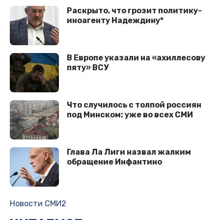
Раскрыто, что грозит политику-
иноагенту Надеждину*
В Европе указали на «ахиллесову
пяту» ВСУ
Что случилось с толпой россиян
под Минском: уже во всех СМИ
Глава Ла Лиги назвал жалким
обращение Инфантино
Новости СМИ2