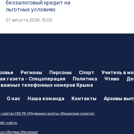
беззалоговый кредит на
льготных условиях
07 августа 2026, 15:00
ровье
Регионы
Персоны
Спорт
Учитель в м
я газета - Спецоперация
Политика
Чтиво
Де
 важных телефонных номеров Крыма
О нас
Наша команда
Контакты
Архивы вып
-сайтах ГБУ РК «Редакция газеты «Крымская газета».
еб-сайта.
иса «Яндекс.Метрика»