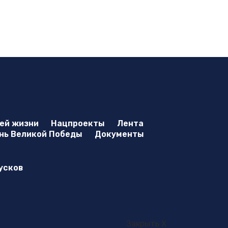
оей жизни
Нацпроекты
Лента
нь Великой Победы
Документы
усков
Закрыть X