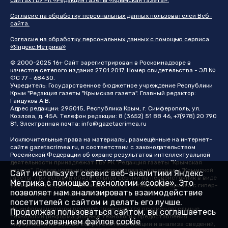
Согласие на обработку персональных данных пользователей Веб-
сайта.
Согласие на обработку персональных данных с помощью сервиса
«Яндекс.Метрика»
© 2000-2025 16+ Сайт зарегистрирован в Роскомнадзоре в
качестве сетевого издания 27.01.2017. Номер свидетельства - ЭЛ №
ФС 77 - 68430.
Учредитель: Государственное бюджетное учреждение Республики
Крым "Редакция газеты "Крымская газета". Главный редактор:
Гайдуков А.В.
Адрес редакции: 295015, Республика Крым, г. Симферополь, ул.
Козлова, д. 45А. Телефон редакции: 8 (3652) 51 88 46, +7(978) 20 790
81. Электронная почта:
info@gazetacrimea.ru
Исключительные права на материалы, размещённые на интернет-
сайте
gazetacrimea.ru
, в соответствии с законодательством
Российской Федерации об охране результатов интеллектуальной
деятельности принадлежат ГБУ РК "Редакция газеты "Крымская
газета". Другие издания могут использовать материалы "Крымской
Сайт использует сервис веб-аналитики Яндекс
газеты" при условии обязательной ссылки на первоисточник в виде
Метрика с помощью технологии «cookie». Это
упоминания издания "Крымская газета" в тексте материала с гипер-
позволяет нам анализировать взаимодействие
ссылкой на страницу-первоисточник
посетителей с сайтом и делать его лучше.
На информационном ресурсе применяются рекомендательные
Продолжая пользоваться сайтом, вы соглашаетесь
технологии (информационные технологии предоставления
с использованием файлов cookie
информации на основе сбора, систематизации и анализа сведений,