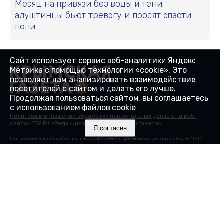
Месяц на привязи без воды и тени:
алуштинцы бьют тревогу и просят спасти
пони
Сайт использует сервис веб-аналитики Яндекс
Метрика с помощью технологии «cookie». Это
позволяет нам анализировать взаимодействие
посетителей с сайтом и делать его лучше.
Продолжая пользоваться сайтом, вы соглашаетесь
с использованием файлов cookie
Политика в отношении обработки персональных данных на веб-
сайтах ГБУ РК «Редакция газеты «Крымская газета».
Я согласен
Закрыть X
Согласие на обработку персональных данных пользователей Веб-
сайта.
Согласие на обработку персональных данных с помощью сервиса
«Яндекс.Метрика»
© 2000-2025 16+ Сайт зарегистрирован в Роскомнадзоре в
качестве сетевого издания 27.01.2017. Номер свидетельства - ЭЛ №
ФС 77 - 68430.
Учредитель: Государственное бюджетное учреждение Республики
Крым "Редакция газеты "Крымская газета". Главный редактор: