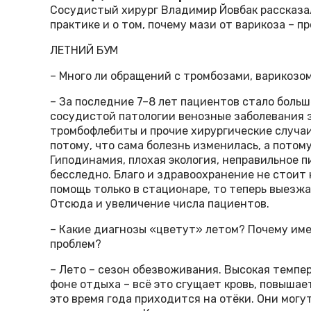
Сосудистый хирург Владимир Йовбак рассказа
практике и о том, почему мази от варикоза – п
ЛЕТНИЙ БУМ
– Много ли обращений с тромбозами, варикозом
– За последние 7–8 лет пациентов стало больш
сосудистой патологии венозные заболевания з
тромбофлебиты и прочие хирургические случаи
потому, что сама болезнь изменилась, а потом
Гиподинамия, плохая экология, неправильное п
бесследно. Благо и здравоохранение не стоит 
помощь только в стационаре, то теперь выезж
Отсюда и увеличение числа пациентов.
– Какие диагнозы «цветут» летом? Почему име
проблем?
– Лето – сезон обезвоживания. Высокая темпер
фоне отдыха – всё это сгущает кровь, повышае
это время года приходится на отёки. Они могут