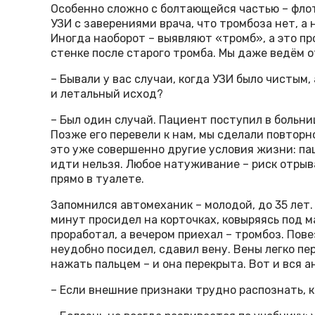
Особенно сложно с болтающейся частью – фло
УЗИ с заверениями врача, что тромбоза нет, а 
Иногда наоборот – выявляют «тромб», а это п
стенке после старого тромба. Мы даже ведём о
– Бывали у вас случаи, когда УЗИ было чистым,
и летальный исход?
– Был один случай. Пациент поступил в больни
Позже его перевели к нам, мы сделали повторн
это уже совершенно другие условия жизни: па
идти нельзя. Любое натуживание – риск отрыва
прямо в туалете.
Запомнился автомеханик – молодой, до 35 лет. 
минут просидел на корточках, ковыряясь под м
проработал, а вечером приехал – тромбоз. Пове
неудобно посидел, сдавил вену. Вены легко п
нажать пальцем – и она перекрыта. Вот и вся а
– Если внешние признаки трудно распознать, ка