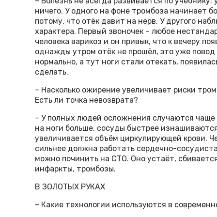
– Болезнь не всегда развивается по учебнику: у 
ничего. У одного на фоне тромбоза начинает б
потому, что отёк давит на нерв. У другого на
характера. Первый звоночек – любое нестандар
человека варикоз и он привык, что к вечеру поя
однажды утром отёк не прошёл, это уже повод
нормально, а тут ноги стали отекать, появилас
сделать.
– Насколько ожирение увеличивает риски тром
Есть ли точка невозврата?
– У полных людей осложнения случаются чаще 
на ноги больше, сосуды быстрее изнашиваются
увеличивается объём циркулирующей крови. Че
сильнее должна работать сердечно-сосудистая
можно починить на СТО. Оно устаёт, сбиваетс
инфаркты, тромбозы.
В ЗОЛОТЫХ РУКАХ
– Какие технологии используются в современн