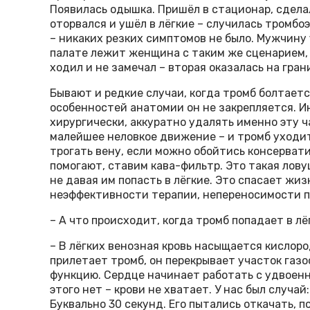
Появилась одышка. Пришёл в стационар, сдела
оторвался и ушёл в лёгкие – случилась тромб
– никаких резких симптомов не было. Мужчину 
палате лежит женщина с таким же сценарием, 
ходил и не замечал – вторая оказалась на гран
Бывают и редкие случаи, когда тромб болтается
особенностей анатомии он не закрепляется. 
хирургически, аккуратно удалять именно эту ч
малейшее неловкое движение – и тромб уходит
трогать вену, если можно обойтись консерват
помогают, ставим кава-фильтр. Это такая лову
не давая им попасть в лёгкие. Это спасает жи
неэффективности терапии, непереносимости п
– А что происходит, когда тромб попадает в лё
– В лёгких венозная кровь насыщается кислор
прилетает тромб, он перекрывает участок газ
функцию. Сердце начинает работать с удвоенно
этого нет – крови не хватает. У нас был случай
Буквально 30 секунд. Его пытались откачать, 