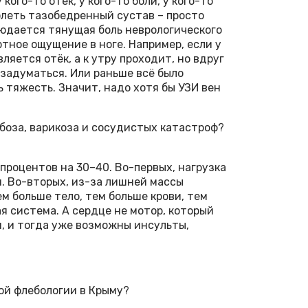
кого-то отёк, у кого-то боли, у кого-то
олеть тазобедренный сустав – просто
блюдается тянущая боль неврологического
тное ощущение в ноге. Например, если у
вляется отёк, а к утру проходит, но вдруг
 задуматься. Или раньше всё было
ь тяжесть. Значит, надо хотя бы УЗИ вен
боза, варикоза и сосудистых катастроф?
процентов на 30–40. Во-первых, нагрузка
. Во-вторых, из-за лишней массы
м больше тело, тем больше крови, тем
 система. А сердце не мотор, который
я, и тогда уже возможны инсульты,
ой флебологии в Крыму?