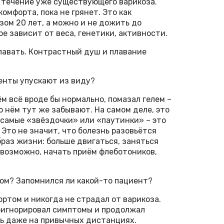
я течение уже существующего варикоза.
омфорта, пока не грянет. Это как
зом 20 лет, а можно и не дожить до
е зависит от веса, генетики, активности.
плавать. Контрастный душ и плавание
енты упускают из виду?
ём всё вроде бы нормально, помазал гелем –
 о нём тут же забывают. На самом деле, это
 самые «звёздочки» или «паутинки» – это
 Это не значит, что болезнь разовьётся
браз жизни: больше двигаться, заняться
возможно, начать приём флеботоников,
том? Запомнился ли какой-то пациент?
ртом и никогда не страдал от варикоза.
оигнорировал симптомы и продолжал
ть даже на привычных дистанциях.