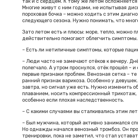
так и с сердцем. К тому же летом осложняетс
Многие живут с ним годами, не испытывая диск
пороховая бочка – можно ходить с этим диагно
следующего сезона. Нужно понимать, что много
Зато летом есть и плюсы: море, тепло, можно 
действительно помогают облегчить симптомы.
– Есть ли нетипичные симптомы, которые паци
– Люди часто не замечают отёков к вечеру. Дн
полегчало. А утром проснулся, отёк прошёл – и
первые признаки проблем. Венозная сетка – те
ранний признак варикоза. Особенно у девушек.
завтра, но сигнал уже есть. Нужно изменить о
плаванием, носить компрессионный трикотаж, 
особенно если плохая наследственность.
– С какими случаями вы сталкивались этим ле
– Был мужчина, который активно занимался спо
Но однажды начался венозный тромбоз. Он пр
тренировки, пока не заметил, что стал устава