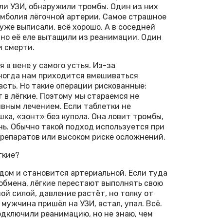
ли УЗИ, обнаружили тромбы. Один из них
оэмболия лёгочной артерии. Самое страшное
уже выписали, всё хорошо. А в соседней
но её еле вытащили из реанимации. Один
и смерти.
 в вене у самого устья. Из-за
Иногда нам приходится вмешиваться
асть. Но такие операции рискованные:
 в лёгкие. Поэтому мы стараемся не
ивным лечением. Если таблетки не
шка, «зонт» без купола. Она ловит тромбы,
знь. Обычно такой подход используется при
репаратов или высоком риске осложнений.
гкие?
одом и становится артериальной. Если туда
ообмена, лёгкие перестают выполнять свою
й силой, давление растёт, но толку от
: мужчина пришёл на УЗИ, встал, упал. Всё.
подключили реанимацию, но не знаю, чем