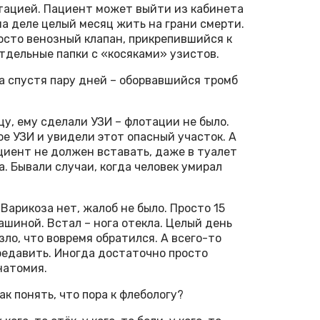
тацией. Пациент может выйти из кабинета
на деле целый месяц жить на грани смерти.
росто венозный клапан, прикрепившийся к
тдельные папки с «косяками» узистов.
 а спустя пару дней – оборвавшийся тромб
цу, ему сделали УЗИ – флотации не было.
ое УЗИ и увидели этот опасный участок. А
циент не должен вставать, даже в туалет
. Бывали случаи, когда человек умирал
Варикоза нет, жалоб не было. Просто 15
ашиной. Встал – нога отекла. Целый день
зло, что вовремя обратился. А всего-то
ередавить. Иногда достаточно просто
натомия.
к понять, что пора к флебологу?