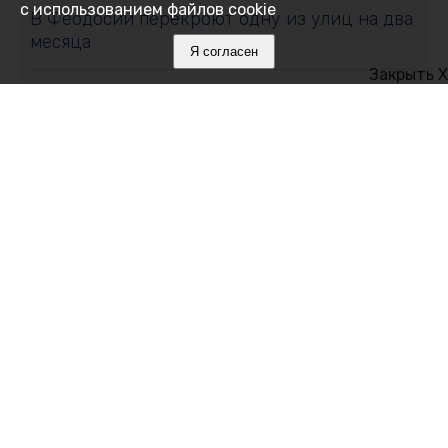
с использованием файлов cookie
В Феодосии перекроют одну из улиц на два
месяца
Я согласен
Закрыть X
06 августа 2026, 17:38
В Крыму участились случаи мошенничества
при продаже генераторов: пострадавшие
теряют десятки тысяч
06 августа 2026, 17:29
У младенцев и новорождённых Крыма чаще
стали диагностировать онкологию