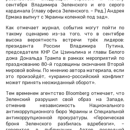
сентября Владимира Зеленского и его серого
кардинала (главу офиса Зеленского. – Ред.) Андрея
Ермака выпнут с Украины коленкой под зад».
Как отмечает журнал, события могут пойти по
такому сценарию из-за того, что в сентябре
высока вероятность встречи трёх лидеров:
президента России Владимира Путина,
председателя КНР Си Цзиньпина и главы Белого
дома Дональда Трампа в рамках мероприятий по
празднованию 80-й годовщины окончания Второй
мировой войны. По мнению автора материала, если
это произойдёт, «украино-российский конфликт
может принять неожиданный оборот».
Тем временем агентство Bloomberg отмечает, что
Зеленский разрушил свой образ на Западе,
отменив независимость Национального
антикоррупционного бюро Украины и Специальной
антикоррупционной прокуратуры. «Героическая
броня Зеленского разбилась вдребезги», –
говорится в публикации. Автор последней