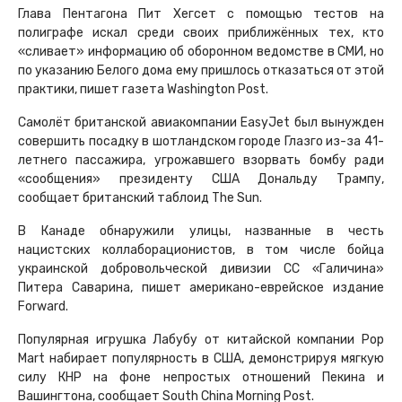
Глава Пентагона Пит Хегсет с помощью тестов на
полиграфе искал среди своих приближённых тех, кто
«сливает» информацию об оборонном ведомстве в СМИ, но
по указанию Белого дома ему пришлось отказаться от этой
практики, пишет газета Washington Post.
Самолёт британской авиакомпании EasyJet был вынужден
совершить посадку в шотландском городе Глазго из-за 41-
летнего пассажира, угрожавшего взорвать бомбу ради
«сообщения» президенту США Дональду Трампу,
сообщает британский таблоид The Sun.
В Канаде обнаружили улицы, названные в честь
нацистских коллаборационистов, в том числе бойца
украинской добровольческой дивизии СС «Галичина»
Питера Саварина, пишет американо-еврейское издание
Forward.
Популярная игрушка Лабубу от китайской компании Pop
Mart набирает популярность в США, демонстрируя мягкую
силу КНР на фоне непростых отношений Пекина и
Вашингтона, сообщает South China Morning Post.