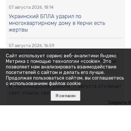
07 августа 2026, 18:14
Украинский БПЛА ударил по
многоквартирному дому в Керчи: есть
жертвы
07 августа 2026, 16:59
Возвращение на мировую арену: крымские
Сайт использует сервис веб-аналитики Яндекс
спортсмены поедут на чемпионат в Индии
Метрика с помощью технологии «cookie». Это
позволяет нам анализировать взаимодействие
посетителей с сайтом и делать его лучше.
07 августа 2026, 16:48
Продолжая пользоваться сайтом, вы соглашаетесь
с использованием файлов cookie
В Черноморском районе 11 августа отключат
свет: список сёл и улиц
Я согласен
Закрыть X
07 августа 2026, 16:27
Как Ялта держится 14 дней без
электричества