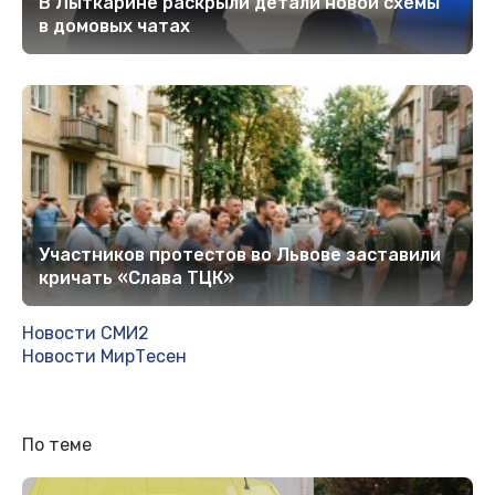
В Лыткарине раскрыли детали новой схемы
в домовых чатах
Участников протестов во Львове заставили
кричать «Слава ТЦК»
Новости СМИ2
Новости МирТесен
По теме