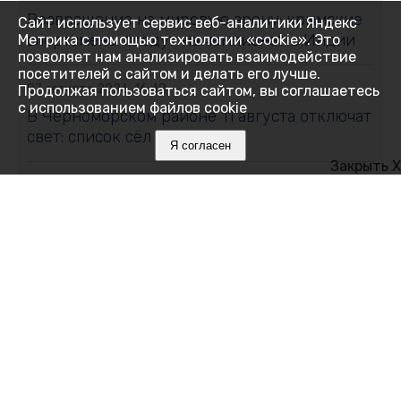
Возвращение на мировую арену: крымские
Сайт использует сервис веб-аналитики Яндекс
спортсмены поедут на чемпионат в Индии
Метрика с помощью технологии «cookie». Это
позволяет нам анализировать взаимодействие
посетителей с сайтом и делать его лучше.
07 августа 2026, 16:48
Продолжая пользоваться сайтом, вы соглашаетесь
с использованием файлов cookie
В Черноморском районе 11 августа отключат
свет: список сёл и улиц
Я согласен
Закрыть X
07 августа 2026, 16:27
Как Ялта держится 14 дней без
электричества
07 августа 2026, 16:05
Месяц на привязи без воды и тени:
алуштинцы бьют тревогу и просят спасти
пони