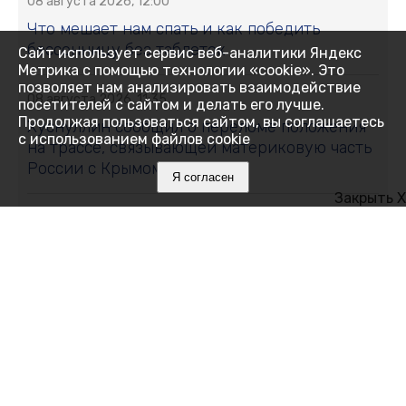
08 августа 2026, 12:00
Что мешает нам спать и как победить
бессонницу без таблеток
Сайт использует сервис веб-аналитики Яндекс
Метрика с помощью технологии «cookie». Это
позволяет нам анализировать взаимодействие
08 августа 2026, 11:35
посетителей с сайтом и делать его лучше.
Продолжая пользоваться сайтом, вы соглашаетесь
Хуснуллин сообщил о переломе положения
с использованием файлов cookie
на трассе, связывающей материковую часть
России с Крымом
Я согласен
Закрыть X
08 августа 2026, 11:01
Свыше 11 тонн сливы и алычи собрали в
Крыму: какие сорта выбирают садоводы
08 августа 2026, 10:19
В День физкультурника транспортные
полицейские Крыма провели зарядку для
детей