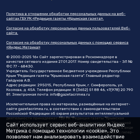
Политика в отношении обработки персональных данных на веб-
сайтах ГБУ РК «Редакция газеты «Крымская газета».
Согласие на обработку персональных данных пользователей Веб-
сайта.
Согласие на обработку персональных данных с помощью сервиса
«Яндекс.Метрика»
© 2000-2025 16+ Сайт зарегистрирован в Роскомнадзоре в
качестве сетевого издания 27.01.2017. Номер свидетельства - ЭЛ №
ФС 77 - 68430.
Учредитель: Государственное бюджетное учреждение Республики
Крым "Редакция газеты "Крымская газета". Главный редактор:
Гайдуков А.В.
Адрес редакции: 295015, Республика Крым, г. Симферополь, ул.
Козлова, д. 45А. Телефон редакции: 8 (3652) 51 88 46, +7(978) 20 790
81. Электронная почта:
info@gazetacrimea.ru
Исключительные права на материалы, размещённые на интернет-
сайте
gazetacrimea.ru
, в соответствии с законодательством
Российской Федерации об охране результатов интеллектуальной
деятельности принадлежат ГБУ РК "Редакция газеты "Крымская
газета". Другие издания могут использовать материалы "Крымской
Сайт использует сервис веб-аналитики Яндекс
газеты" при условии обязательной ссылки на первоисточник в виде
Метрика с помощью технологии «cookie». Это
упоминания издания "Крымская газета" в тексте материала с гипер-
позволяет нам анализировать взаимодействие
ссылкой на страницу-первоисточник