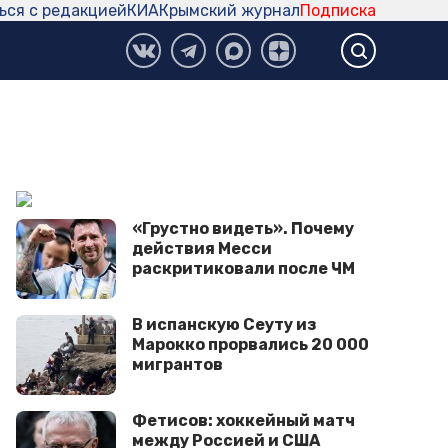
ься с редакцией
КИА
Крымский журнал
Подписка
«Грустно видеть». Почему
действия Месси
раскритиковали после ЧМ
В испанскую Сеуту из
Марокко прорвались 20 000
мигрантов
Фетисов: хоккейный матч
между Россией и США