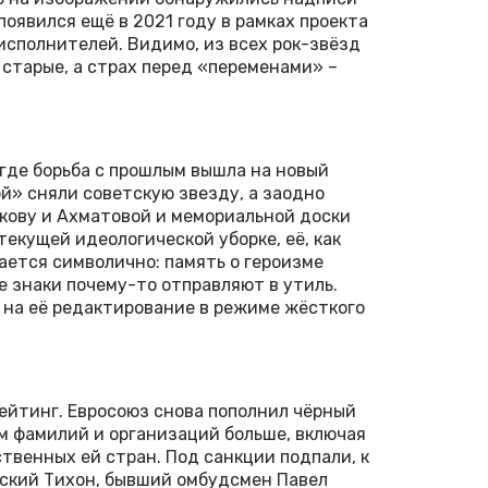
 появился ещё в 2021 году в рамках проекта
исполнителей. Видимо, из всех рок-звёзд
старые, а страх перед «переменами» –
 где борьба с прошлым вышла на новый
ой» сняли советскую звезду, а заодно
кову и Ахматовой и мемориальной доски
екущей идеологической уборке, её, как
ается символично: память о героизме
е знаки почему-то отправляют в утиль.
а на её редактирование в режиме жёсткого
ейтинг. Евросоюз снова пополнил чёрный
им фамилий и организаций больше, включая
твенных ей стран. Под санкции подпали, к
ский Тихон, бывший омбудсмен Павел