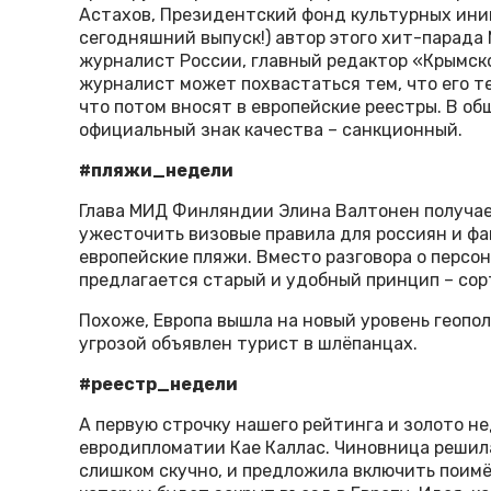
Астахов, Президентский фонд культурных ини
сегодняшний выпуск!) автор этого хит-парада
журналист России, главный редактор «Крымско
журналист может похвастаться тем, что его т
что потом вносят в европейские реестры. В общ
официальный знак качества – санкционный.
#пляжи_недели
Глава МИД Финляндии Элина Валтонен получае
ужесточить визовые правила для россиян и ф
европейские пляжи. Вместо разговора о персо
предлагается старый и удобный принцип – сор
Похоже, Европа вышла на новый уровень геоп
угрозой объявлен турист в шлёпанцах.
#реестр_недели
А первую строчку нашего рейтинга и золото н
евродипломатии Кае Каллас. Чиновница решила
слишком скучно, и предложила включить поимё