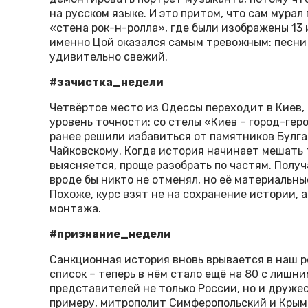
на русском языке. И это притом, что сам мурал
«стена рок-н-ролла», где были изображены 13 
именно Цой оказался самым тревожным: песни 
удивительно свежий.
#зачистка_недели
Четвёртое место из Одессы переходит в Киев,
уровень точности: со стелы «Киев – город-гер
ранее решили избавиться от памятников Булга
Чайковскому. Когда история начинает мешать т
выясняется, проще разобрать по частям. Получ
вроде бы никто не отменял, но её материальны
Похоже, курс взят не на сохранение истории, 
монтажа.
#признание_недели
Санкционная история вновь врывается в наш р
список – теперь в нём стало ещё на 80 с лишн
представителей не только России, но и дружес
примеру, митрополит Симферопольский и Крым