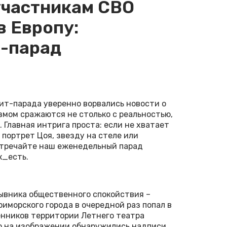
 участникам СВО
в Европу:
-парад
ит-парада уверенно ворвались новости о
змом сражаются не столько с реальностью,
 Главная интрига проста: если не хватает
 портрет Цоя, звезду на стеле или
Встречайте наш еженедельный парад
к_есть.
рывника общественного спокойствия –
риморского города в очередной раз попал в
венников территории Летнего театра
о на изображении обнаружились надписи