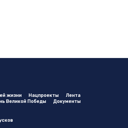
оей жизни
Нацпроекты
Лента
нь Великой Победы
Документы
усков