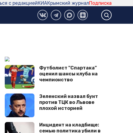
ься с редакцией
КИА
Крымский журнал
Подписка
Футболист "Спартака"
оценил шансы клуба на
чемпионство
Зеленский назвал бунт
против ТЦК во Львове
плохой историей
Инцидент на кладбище:
семью политика убили в