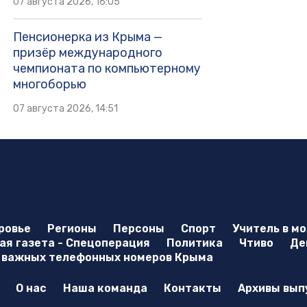
07 августа 2026, 16:05
Пенсионерка из Крыма —
призёр международного
чемпионата по компьютерному
многоборью
07 августа 2026, 14:51
ровье
Регионы
Персоны
Спорт
Учитель в м
я газета - Спецоперация
Политика
Чтиво
Де
 важных телефонных номеров Крыма
О нас
Наша команда
Контакты
Архивы вып