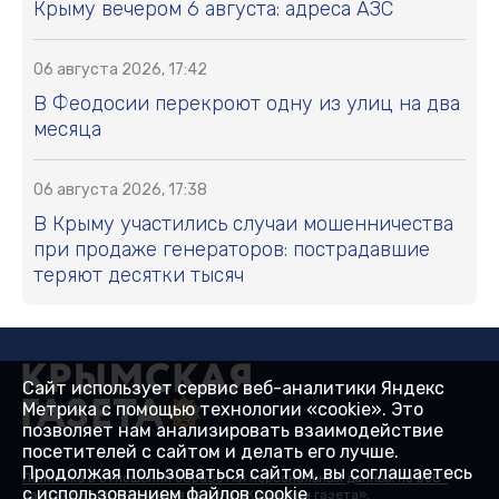
Крыму вечером 6 августа: адреса АЗС
06 августа 2026, 17:42
В Феодосии перекроют одну из улиц на два
месяца
06 августа 2026, 17:38
В Крыму участились случаи мошенничества
при продаже генераторов: пострадавшие
теряют десятки тысяч
Сайт использует сервис веб-аналитики Яндекс
Метрика с помощью технологии «cookie». Это
позволяет нам анализировать взаимодействие
посетителей с сайтом и делать его лучше.
Продолжая пользоваться сайтом, вы соглашаетесь
Политика в отношении обработки персональных данных на веб-
с использованием файлов cookie
сайтах ГБУ РК «Редакция газеты «Крымская газета».