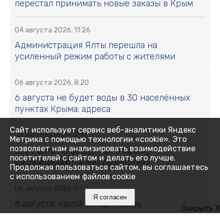
перестал принимать новые заказы в Крым
04 августа 2026, 11:26
Администрация Ялты перешла на
усиленный режим работы с жителями
06 августа 2026, 8:20
6 августа не будет воды в 30 населённых
пунктах Крыма: адреса
Сайт использует сервис веб-аналитики Яндекс
06 августа 2026, 8:13
Метрика с помощью технологии «cookie». Это
позволяет нам анализировать взаимодействие
Свет есть не везде: как в Крыму
посетителей с сайтом и делать его лучше.
распределяют электроэнергию
Продолжая пользоваться сайтом, вы соглашаетесь
с использованием файлов cookie
06 августа 2026, 0:02
Я согласен
6 августа: какой сегодня день
Закрыть X