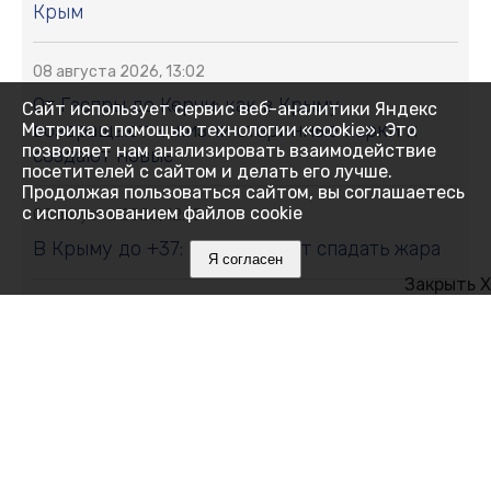
Крым
08 августа 2026, 13:02
От Гаспры до Керчи: как в Крыму
Сайт использует сервис веб-аналитики Яндекс
возвращают к жизни старинные парки и
Метрика с помощью технологии «cookie». Это
позволяет нам анализировать взаимодействие
создают новые
посетителей с сайтом и делать его лучше.
Продолжая пользоваться сайтом, вы соглашаетесь
с использованием файлов cookie
08 августа 2026, 12:15
В Крыму до +37: когда начнёт спадать жара
Я согласен
Закрыть X
08 августа 2026, 12:00
Что мешает нам спать и как победить
бессонницу без таблеток
08 августа 2026, 11:35
Хуснуллин сообщил о переломе положения
на трассе, связывающей материковую часть