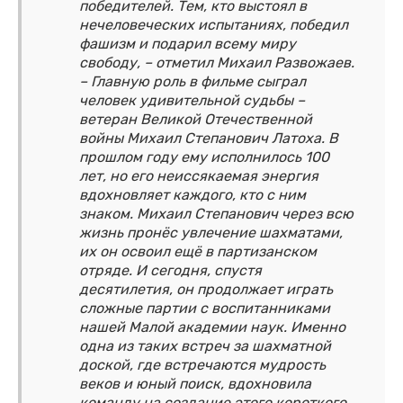
победителей. Тем, кто выстоял в
нечеловеческих испытаниях, победил
фашизм и подарил всему миру
свободу, – отметил Михаил Развожаев.
– Главную роль в фильме сыграл
человек удивительной судьбы –
ветеран Великой Отечественной
войны Михаил Степанович Латоха. В
прошлом году ему исполнилось 100
лет, но его неиссякаемая энергия
вдохновляет каждого, кто с ним
знаком. Михаил Степанович через всю
жизнь пронёс увлечение шахматами,
их он освоил ещё в партизанском
отряде. И сегодня, спустя
десятилетия, он продолжает играть
сложные партии с воспитанниками
нашей Малой академии наук. Именно
одна из таких встреч за шахматной
доской, где встречаются мудрость
веков и юный поиск, вдохновила
команду на создание этого короткого