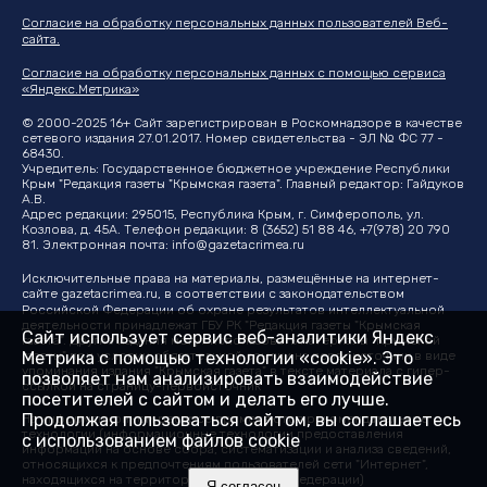
Согласие на обработку персональных данных пользователей Веб-
сайта.
Согласие на обработку персональных данных с помощью сервиса
«Яндекс.Метрика»
© 2000-2025 16+ Сайт зарегистрирован в Роскомнадзоре в качестве
сетевого издания 27.01.2017. Номер свидетельства - ЭЛ № ФС 77 -
68430.
Учредитель: Государственное бюджетное учреждение Республики
Крым "Редакция газеты "Крымская газета". Главный редактор: Гайдуков
А.В.
Адрес редакции: 295015, Республика Крым, г. Симферополь, ул.
Козлова, д. 45А. Телефон редакции: 8 (3652) 51 88 46, +7(978) 20 790
81. Электронная почта:
info@gazetacrimea.ru
Исключительные права на материалы, размещённые на интернет-
сайте
gazetacrimea.ru
, в соответствии с законодательством
Российской Федерации об охране результатов интеллектуальной
деятельности принадлежат ГБУ РК "Редакция газеты "Крымская
Сайт использует сервис веб-аналитики Яндекс
газета". Другие издания могут использовать материалы "Крымской
Метрика с помощью технологии «cookie». Это
газеты" при условии обязательной ссылки на первоисточник в виде
упоминания издания "Крымская газета" в тексте материала с гипер-
позволяет нам анализировать взаимодействие
ссылкой на страницу-первоисточник
посетителей с сайтом и делать его лучше.
Продолжая пользоваться сайтом, вы соглашаетесь
На информационном ресурсе применяются рекомендательные
технологии (информационные технологии предоставления
с использованием файлов cookie
информации на основе сбора, систематизации и анализа сведений,
относящихся к предпочтениям пользователей сети "Интернет",
находящихся на территории Российской Федерации)
Я согласен