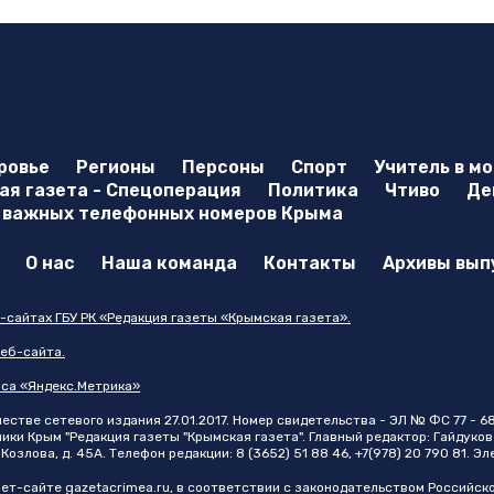
ровье
Регионы
Персоны
Спорт
Учитель в м
я газета - Спецоперация
Политика
Чтиво
Де
 важных телефонных номеров Крыма
О нас
Наша команда
Контакты
Архивы вып
-сайтах ГБУ РК «Редакция газеты «Крымская газета».
еб-сайта.
иса «Яндекс.Метрика»
стве сетевого издания 27.01.2017. Номер свидетельства - ЭЛ № ФС 77 - 6
и Крым "Редакция газеты "Крымская газета". Главный редактор: Гайдуков 
Козлова, д. 45А. Телефон редакции: 8 (3652) 51 88 46, +7(978) 20 790 81. Э
нет-сайте
gazetacrimea.ru
, в соответствии с законодательством Российск