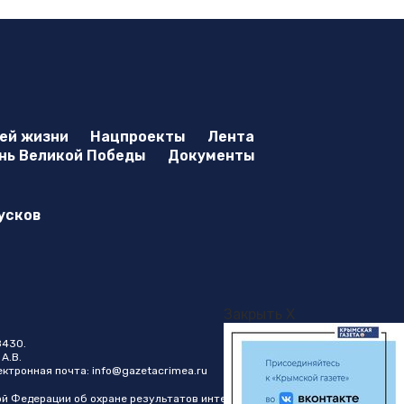
оей жизни
Нацпроекты
Лента
нь Великой Победы
Документы
усков
Закрыть X
8430.
А.В.
лектронная почта:
info@gazetacrimea.ru
ой Федерации об охране результатов интеллектуальной