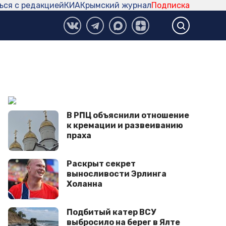
ься с редакцией
КИА
Крымский журнал
Подписка
В РПЦ объяснили отношение
к кремации и развеиванию
праха
Раскрыт секрет
выносливости Эрлинга
Холанна
Подбитый катер ВСУ
выбросило на берег в Ялте