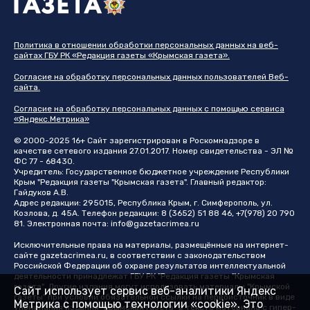
Политика в отношении обработки персональных данных на веб-
сайтах ГБУ РК «Редакция газеты «Крымская газета».
Согласие на обработку персональных данных пользователей Веб-
сайта.
Согласие на обработку персональных данных с помощью сервиса
«Яндекс.Метрика»
© 2000-2025 16+ Сайт зарегистрирован в Роскомнадзоре в
качестве сетевого издания 27.01.2017. Номер свидетельства - ЭЛ №
ФС 77 - 68430.
Учредитель: Государственное бюджетное учреждение Республики
Крым "Редакция газеты "Крымская газета". Главный редактор:
Гайдуков А.В.
Адрес редакции: 295015, Республика Крым, г. Симферополь, ул.
Козлова, д. 45А. Телефон редакции: 8 (3652) 51 88 46, +7(978) 20 790
81. Электронная почта:
info@gazetacrimea.ru
Исключительные права на материалы, размещённые на интернет-
сайте
gazetacrimea.ru
, в соответствии с законодательством
Российской Федерации об охране результатов интеллектуальной
деятельности принадлежат ГБУ РК "Редакция газеты "Крымская
газета". Другие издания могут использовать материалы "Крымской
Сайт использует сервис веб-аналитики Яндекс
газеты" при условии обязательной ссылки на первоисточник в виде
Метрика с помощью технологии «cookie». Это
упоминания издания "Крымская газета" в тексте материала с гипер-