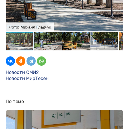
Фото: Михаил Гладчук
Ф
Новости СМИ2
Новости МирТесен
По теме